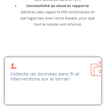
Connectivité au cloud et rapports
:
Générez des rapports PDF instantanés et
partagez-les avec votre équipe, pour que
tout le monde soit informé.
1.
Collecte de données sans fil et
expert.
interventions sur le terrain
de haute précision sans avoir besoin d'être un
GuideU™, les techniciens effectuent des mesures
Grâce à des capteurs sans fil et à l'interface
interventions sur le terrain
1. Collecte de données sans fil et