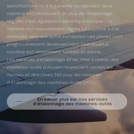
spécifications et à la garantie du fabricant de la
machine est nécessaire. En plus de l’étalonnage
régulier, il est également bénéfique lorsque : La
machine est nouvellement réglée La machine a été
déplacée vers une autre installation Les pièces sont
progressivement devenues hors tolérance La
machine est récemment tombée en panne.
Les services d’étalonnage et de mise à niveau des
machines-outils d’Acoem respectent toutes les
normes et directives ISO pour les mesures
d’étalonnage des machines-outils (MTC).
En savoir plus sur nos services
d’étalonnage des machines-outils