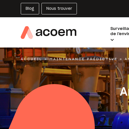
Blog
Nous trouver
Surveill
de l'env
ACCUEIL
»
MAINTENANCE PRÉDICTIVE
»
A
A