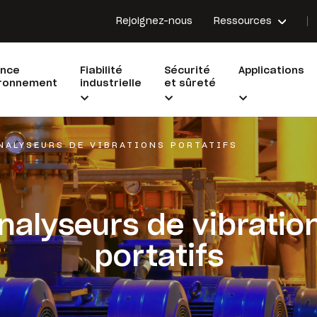
Rejoignez-nous
Ressources
ance
Fiabilité
Sécurité
Applications
ironnement
industrielle
et sûreté
NALYSEURS DE VIBRATIONS PORTATIFS
nalyseurs de vibratio
portatifs