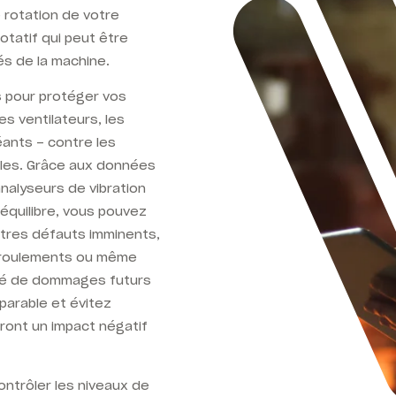
 rotation de votre
rotatif qui peut être
és de la machine.
s pour protéger vos
s ventilateurs, les
ants – contre les
lles. Grâce aux données
analyseurs de vibration
équilibre, vous pouvez
utres défauts imminents,
e roulements ou même
lité de dommages futurs
parable et évitez
ront un impact négatif
contrôler les niveaux de