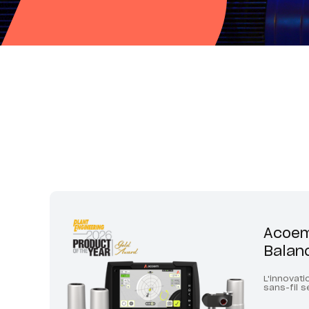
Acoem
Balan
L'innovat
sans-fil s