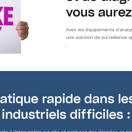
vous aurez
Avec les équipements d’analy
une solution de surveillance q
:
atique rapide dans l
industriels difficiles :
iés à l’intervention sur site et capturez des données en to