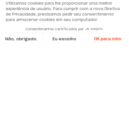
Utilizamos cookies para lhe proporcionar uma melhor
experiência de usuário. Para cumprir com a nova Diretiva
de Privacidade, precisamos pedir seu consentimento
para armazenar cookies em seu computador.
Scroll down
to discover Acoem
Consentimentos certificados por
Não, obrigado.
Eu escolho
OK para mim
Axeptio consent
Plataforma de Gestão de Consentimento: Personalize suas op
Por meio de sua atividade de
Nossa plataforma permite que você personalize e gerencie sua
monitoramento, a Acoem está
comprometida todos os dias com a
proteção de nosso meio ambiente.
Oferecemos soluções que otimizam as ferramentas
de produção industrial para reduzir o consumo de
energia e as emissões de poluentes. Além disso,
monitoramos a qualidade do nosso meio ambiente