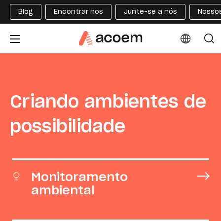
Blog
Encontrar nos
Junte-se a nós
Nossos
Criando ambientes de
possibilidade
Monitoramento
ambiental