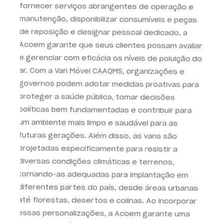
e gerenciar com eficácia os níveis de poluição do
ar. Com a Van Móvel CAAQMS, organizações e
governos podem adotar medidas proativas para
proteger a saúde pública, tomar decisões
políticas bem fundamentadas e contribuir para
um ambiente mais limpo e saudável para as
futuras gerações. Além disso, as vans são
projetadas especificamente para resistir a
diversas condições climáticas e terrenos,
tornando-as adequadas para implantação em
diferentes partes do país, desde áreas urbanas
até florestas, desertos e colinas. Ao incorporar
essas personalizações, a Acoem garante uma
melhor experiência do usuário, maior visibilidade
e versatilidade da Van Móvel CAAQMS, facilitando
o monitoramento e a gestão eficazes da
qualidade do ar.