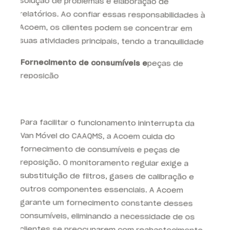
suas atividades principais, tendo a tranquilidade
de saber que o monitoramento da qualidade do
ar está em mãos especializadas.
Fornecimento de consumíveis e
peças de
reposição
Para facilitar o funcionamento ininterrupta da
Van Móvel do CAAQMS, a Acoem cuida do
fornecimento de consumíveis e peças de
reposição. O monitoramento regular exige a
substituição de filtros, gases de calibração e
outros componentes essenciais. A Acoem
garante um fornecimento constante desses
consumíveis, eliminando a necessidade de os
clientes se preocuparem com reabastecimento
ou tempo de inatividade do equipamento. Além
disso, em caso de qualquer mau funcionamento