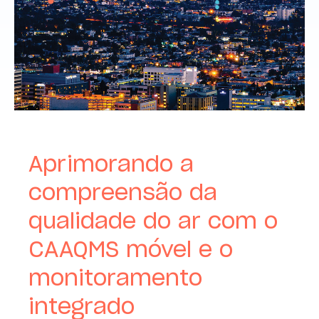
Aprimorando a
compreensão da
qualidade do ar com o
CAAQMS móvel e o
monitoramento
integrado