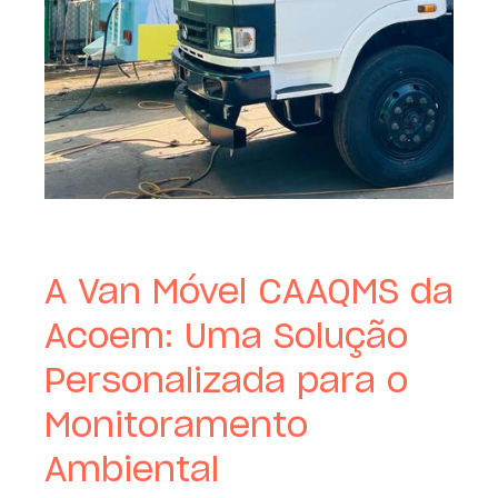
A Van Móvel CAAQMS da
Acoem: Uma Solução
Personalizada para o
Monitoramento
Ambiental