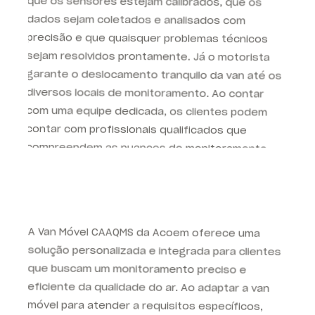
sejam resolvidos prontamente. Já o motorista
garante o deslocamento tranquilo da van até os
diversos locais de monitoramento. Ao contar
com uma equipe dedicada, os clientes podem
contar com profissionais qualificados que
compreendem as nuances do monitoramento
ambiental e são experientes no manuseio dos
equipamentos da van móvel.
A Van Móvel CAAQMS da Acoem oferece uma
solução personalizada e integrada para clientes
que buscam um monitoramento preciso e
eficiente da qualidade do ar. Ao adaptar a van
móvel para atender a requisitos específicos,
fornecer serviços abrangentes de operação e
manutenção, disponibilizar consumíveis e peças
de reposição e designar pessoal dedicado, a
Acoem garante que seus clientes possam avaliar