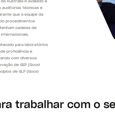
 da Austrália é avaliado e
 auditorias técnicas e
garante que a equipe da
ndo procedimentos
s tenham cadeias de
 internacionais.
nhecido
para laboratórios
de proficiência e
lhando com diversos
rovação de GEP (Good
ncípios de GLP (Good
ara trabalhar com o se