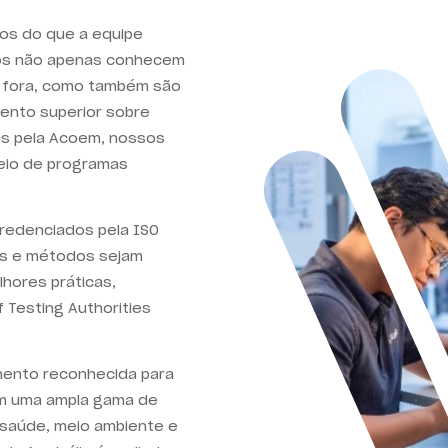
os do que a equipe
icos não apenas conhecem
 fora, como também são
ento superior sobre
os pela Acoem, nossos
eio de programas
credenciados pela ISO
os e métodos sejam
hores práticas,
 Testing Authorities
amento reconhecida para
em uma ampla gama de
saúde, meio ambiente e