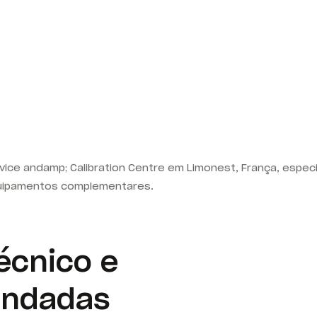
vice andamp; Calibration Centre em Limonest, França, especi
quipamentos complementares.
écnico e
endadas