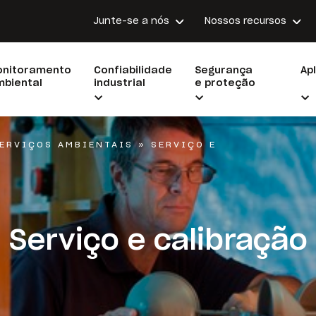
Junte-se a nós
Nossos recursos
onitoramento
Confiabilidade
Segurança
Ap
biental
industrial
e proteção
ERVIÇOS AMBIENTAIS
»
SERVIÇO E
Serviço e calibração