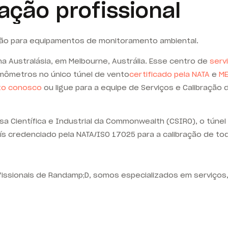
ação profissional
ção para equipamentos de monitoramento ambiental.
na Australásia, em Melbourne, Austrália. Esse
centro de
serv
nemômetros no
único
túnel de vento
certificado pela
NATA
e
M
to conosco
ou ligue para a equipe de Serviços e Calibração
a Científica e Industrial da Commonwealth (CSIRO), o túnel
aís credenciado pela NATA/ISO 17025 para a calibração de t
ssionais de Randamp;D, somos especializados em serviços, 