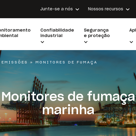
Junte-se a nós
Nossos recursos
onitoramento
Confiabilidade
Segurança
Ap
biental
industrial
e proteção
 EMISSÕES
»
MONITORES DE FUMAÇA
Monitores de fumaça
marinha