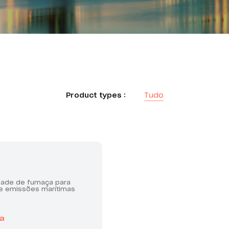
Product types :
Tudo
dade de fumaça para
e emissões marítimas
a