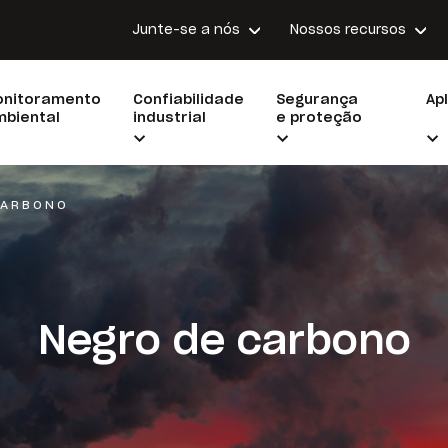
Junte-se a nós
Nossos recursos
onitoramento
Confiabilidade
Segurança
Ap
biental
industrial
e proteção
CARBONO
Negro de carbono