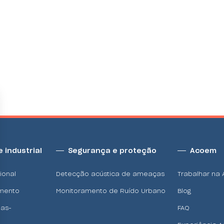
 industrial
Segurança e proteção
Acoem
ional
Detecção acústica de ameaças
Trabalhar na
amento
Monitoramento de Ruído Urbano
Blog
as-
FAQ