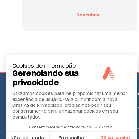
Descubra
Cookies de informação
Gerenciando sua
privacidade
Monitoramento
Confiabilidade
Utilizamos cookies para lhe proporcionar uma melhor
ambiental
experiência de usuário. Para cumprir com a nova
Diretiva de Privacidade, precisamos pedir seu
Manutenção condic
consentimento para armazenar cookies em seu
Qualidade do ar
computador.
Sistemas de alinh
Contínuo das emissões
Consentimentos certificados por
Medição de máquin
Ruídos e vibrações
ferramentas
Não, obrigado.
Eu escolho
OK para mim