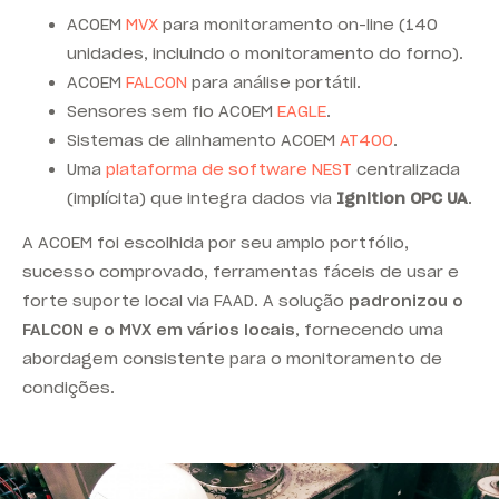
ACOEM
MVX
para monitoramento on-line (140
unidades, incluindo o monitoramento do forno).
ACOEM
FALCON
para análise portátil.
Sensores sem fio
ACOEM
EAGLE
.
Sistemas de alinhamento
ACOEM
AT400
.
Uma
plataforma de software NEST
centralizada
(implícita) que integra dados via
Ignition OPC UA
.
A ACOEM foi escolhida por seu amplo portfólio,
sucesso comprovado, ferramentas fáceis de usar e
forte suporte local via FAAD. A solução
padronizou o
FALCON
e o MVX em vários locais
, fornecendo uma
abordagem consistente para o monitoramento de
condições.