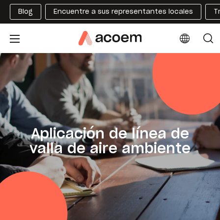
Blog
Encuentre a sus representantes locales
T
Aplicación de línea de
valla de aire ambiente