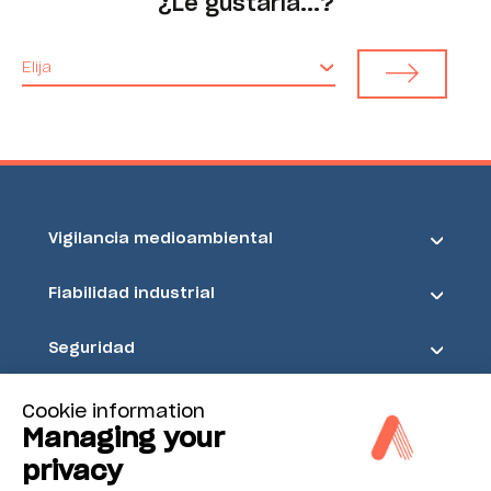
¿Le gustaría...?
Elija
Vigilancia medioambiental
Fiabilidad industrial
Seguridad
Acoem
Cookie information
Managing your
privacy