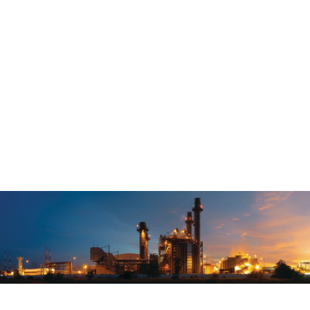
Los monitores de partículas ambientales muestrean,
miden y registran la concentración de partículas
ambientales (TSP,
PM10
, PM2
,5
o PM10-2
,5
).
Nuestros
muestreadores de partículas ambientales muestrean
y depositan las partículas ambientales en filtros
previamente pesados para su posterior análisis
gravimétrico o de especiación en un laboratorio
(TSP,
PM10
, PM2
,5
o PM10-2
,5
).