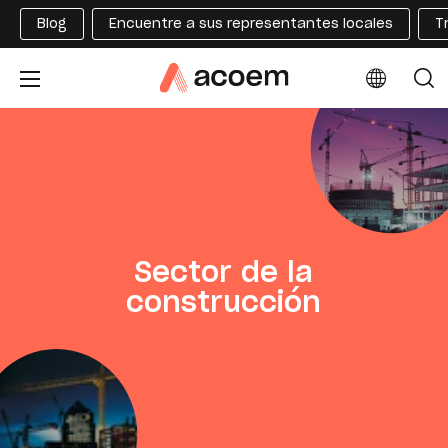
Blog
Encuentre a sus representantes locales
T
Sector de la
construcción