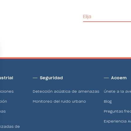
Elija
ustrial
Seguridad
Acoem
iciones
Detección acústica de amenazas
Únete a la a
ción
Monitoreo del ruido urbano
Blog
nas
Preguntas fre
Experiencia 
lizadas de