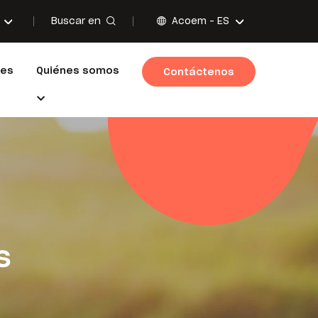
Buscar en
Acoem -
ES
nes
Quiénes somos
Contáctenos
s