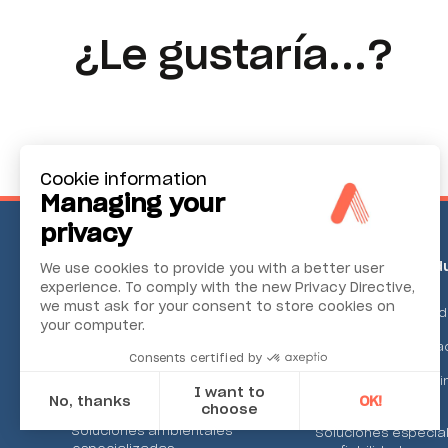
¿Le gustaría...?
Cookie information
Managing your
privacy
Vigilancia
Fiabilidad ind
We use cookies to provide you with a better user
medioambiental
experience. To comply with the new Privacy Directive,
we must ask for your consent to store cookies on
Control de las cond
your computer.
Aire ambiente
Sistemas de alinea
Consents certified by
Control continuo de las emisiones
Medición de máqui
I want to
Monitoreo de ruido y vibraciones
herramienta
No, thanks
OK!
choose
Soluciones ambientales
Soluciones especia
Axeptio consent