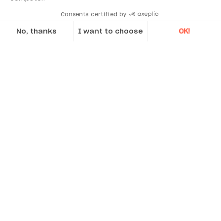
Consents certified by
No, thanks
I want to choose
OK!
Axeptio consent
Consent Management Platform: Personalize Your Options
Our platform empowers you to tailor and manage your privacy se