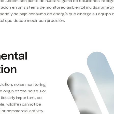
n de Acoem son parte de nuestra gama de soluciones inteli
ibración en un sistema de monitoreo ambiental multiparamétr
mperie y de bajo consumo de energía que alberga su equipo de
ntal que desee medir con precisión.
mental
tion
olution, noise monitoring
e origin of the noise. For
ticularly important, so
e, wildlife) cannot be
l or commercial activity.