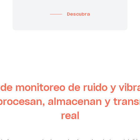
Descubra
de monitoreo de ruido y vib
 procesan, almacenan y tran
real