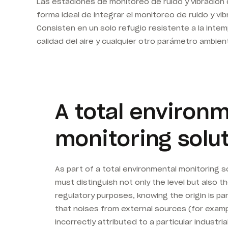
Las estaciones de monitoreo de ruido y vibració
forma ideal de integrar el monitoreo de ruido y v
Consisten en un solo refugio resistente a la inte
calidad del aire y cualquier otro parámetro ambie
A total environ
monitoring solu
As part of a total environmental monitoring s
must distinguish not only the level but also th
regulatory purposes, knowing the origin is par
that noises from external sources (for exampl
incorrectly attributed to a particular industria