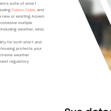
em’s suite of smart
cluding
Fusion
,
Cube
, and
a new or existing Acoem
 cohesive multiple
including weather, wind,
ility for both short and
housing protects your
 extreme weather
o meet regulatory