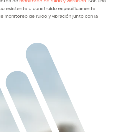
gentes de
monitoreo de ruido y vibración
. Son una
ico existente o construido específicamente.
 monitoreo de ruido y vibración junto con la