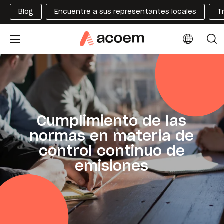
Blog
Encuentre a sus representantes locales
T
Cumplimiento de las
normas en materia de
control continuo de
emisiones