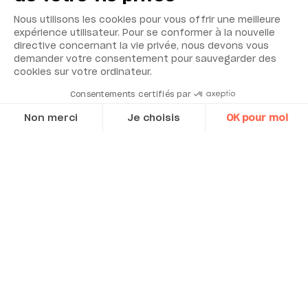
Nous utilisons les cookies pour vous offrir une meilleure
expérience utilisateur. Pour se conformer à la nouvelle
Approuvé au niveau
directive concernant la vie privée, nous devons vous
demander votre consentement pour sauvegarder des
mondial
cookies sur votre ordinateur.
Consentements certifiés par
Approbation de l’EPA (RFNA-0809-186)
Non merci
Je choisis
OK pour moi
Homologation EN TÜV (0000040205-02)
Norme australienne (AS 3580.5.1-2011)
Axeptio consent
Plateforme de Gestion du Consentement : Personnalisez vos O
Agrément russe (56263-14)
Agrément français LSCQA
Notre plateforme vous permet d'adapter et de gérer vos paramètr
Approbation de l’Ukraine (12/3/B/24/295-17)
Approbation du modèle chinois (JJF1361-
2012)
Approbation coréenne NIER (AACMS-2017-
04)