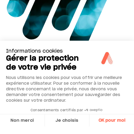
Informations cookies
Gérer la protection
Approuvé au niveau
de votre vie privée
mondial
Nous utilisons les cookies pour vous offrir une meilleure
expérience utilisateur. Pour se conformer à la nouvelle
directive concernant la vie privée, nous devons vous
Approbation de l’EPA (RFCA-0509-174)
demander votre consentement pour sauvegarder des
Homologation EN TÜV (0000040203-02)
cookies sur votre ordinateur.
Norme australienne (AS 3580.7.1-2011)
Consentements certifiés par
Agrément russe (56262-14)
Non merci
Je choisis
OK pour moi
Agrément français LSCQA
Axeptio consent
Approbation de l’Ukraine (12/3/B/24/295-17)