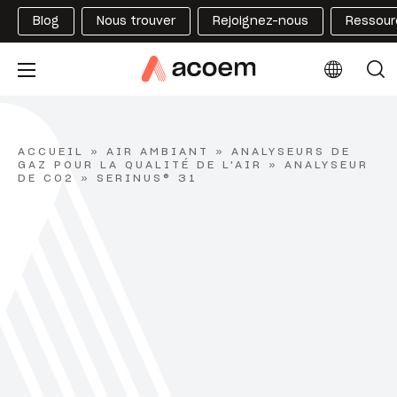
Blog
Nous trouver
Rejoignez-nous
Ressour
ACCUEIL
»
AIR AMBIANT
»
ANALYSEURS DE
GAZ POUR LA QUALITÉ DE L'AIR
»
ANALYSEUR
DE CO2
»
SERINUS® 31