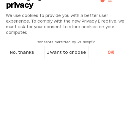
View all
privacy
We use cookies to provide you with a better user
experience. To comply with the new Privacy Directive, we
must ask for your consent to store cookies on your
computer.
¿Le gustaría...?
Consents certified by
No, thanks
I want to choose
OK!
Elija
Axeptio consent
Consent Management Platform: Personalize Your Options
Our platform empowers you to tailor and manage your privacy se
Vigilancia medioambiental
Fiabilidad industrial
Seguridad