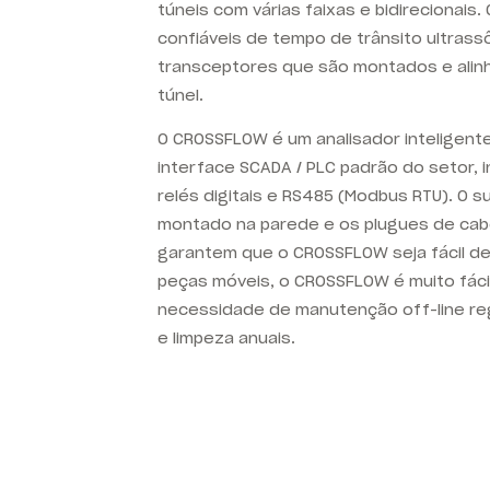
túneis com várias faixas e bidirecionais
confiáveis de tempo de trânsito ultrass
transceptores que são montados e ali
túnel.
O
CROSSFLOW
é um analisador inteligen
interface SCADA / PLC padrão do setor, i
relés digitais e RS485 (Modbus RTU). O 
montado na parede e os plugues de cab
garantem que o
CROSSFLOW
seja fácil d
peças móveis, o
CROSSFLOW
é muito fáci
necessidade de manutenção off-line reg
e limpeza anuais.