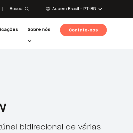
Busca
Acoem Brasil -
PT-BR
licações
Sobre nós
Contate-nos
W
nel bidirecional de várias