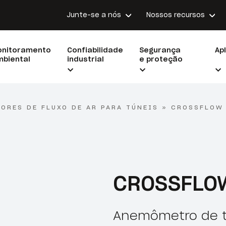
Junte-se a nós
Nossos recursos
onitoramento
Confiabilidade
Segurança
Ap
biental
industrial
e proteção
ORES DE FLUXO DE AR PARA TÚNEIS
»
CROSSFLOW
CROSSFLO
Anemômetro de tú