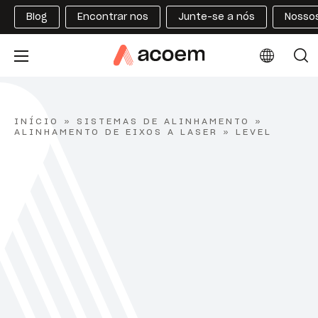
Blog
Encontrar nos
Junte-se a nós
Nossos
INÍCIO
»
SISTEMAS DE ALINHAMENTO
»
ALINHAMENTO DE EIXOS A LASER
»
LEVEL