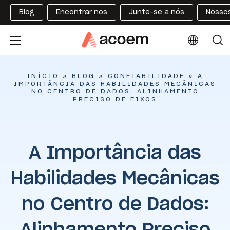
Blog
Encontrar nos
Junte-se a nós
Nossos
INÍCIO
»
BLOG
»
CONFIABILIDADE
»
A
IMPORTÂNCIA DAS HABILIDADES MECÂNICAS
NO CENTRO DE DADOS: ALINHAMENTO
PRECISO DE EIXOS
A Importância das
Habilidades Mecânicas
no Centro de Dados:
Alinhamento Preciso