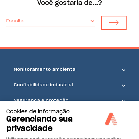
Você gostaria de...?
Escolha
Monitoramento ambiental
Confiabilidade industrial
Segurança e proteção
Cookies de informação
Acoem
Gerenciando sua
privacidade